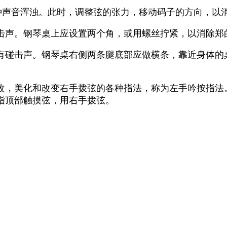
种声音浑浊。此时，调整弦的张力，移动码子的方向，以
击声。钢琴桌上应设置两个角，或用螺丝拧紧，以消除郑
有碰击声。钢琴桌右侧两条腿底部应做横条，靠近身体的
改，美化和改变右手拨弦的各种指法，称为左手吟按指法
指顶部触摸弦，用右手拨弦。