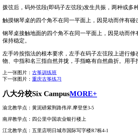
拨弦后，码外弦段(即码子左弦段)发生共振，两种或多
触摸钢琴桌的四个角不在同一平面上，因晃动而伴有碰
钢琴桌接触地面的四个角不在同一平面上，因晃动而伴
保持稳定。
左手吟按指法的根本要求，左手在码子左弦段上进行修
物、中指和名三指自然并拢，手指略有自然曲折。用手
上一张图片：
古筝训练班
下一张图片：
重庆古筝练习
八大分校
Six Campus
MORE+
渝北教学点：黄泥磅紫荆路伟岸.摩登堡3-5
南岸教学点：四公里中国农业银行楼上
江北教学点：五里店明日城市国际写字楼R7栋4-1