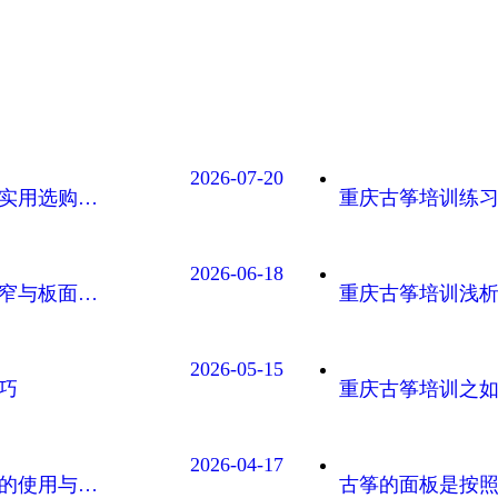
2026-07-20
重庆古筝培训之现代古筝实用选购技巧
2026-06-18
古筝面板怎么选？纹理宽窄与板面疤结解析
2026-05-15
巧
2026-04-17
重庆古筝拨弦工具假指甲的使用与相关知识
古筝的面板是按