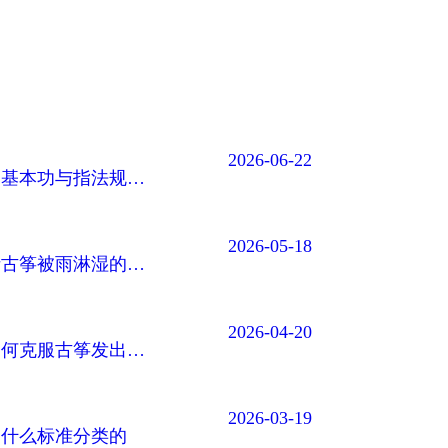
2026-06-22
重庆古筝培训练习基本功与指法规范要点
2026-05-18
重庆古筝培训浅析古筝被雨淋湿的正确处理方法
2026-04-20
重庆古筝培训之如何克服古筝发出的杂音
2026-03-19
照什么标准分类的