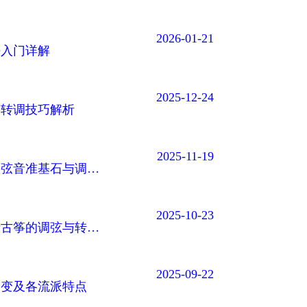
2026-01-21
法入门详解
2025-12-24
筝转调技巧解析
2025-11-19
古筝培训之古筝定弦音准基石与调式入门​
2025-10-23
重庆古筝培训浅析古筝的调弦与转调方法
2025-09-22
变及各流派特点​