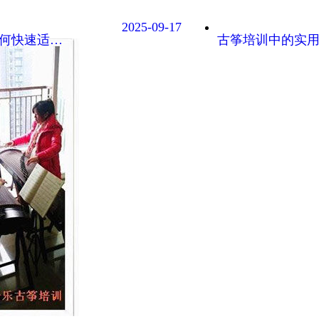
2025-09-17
古筝培训之考级演出前如何快速适应新琴