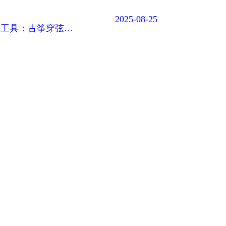
2025-08-25
古筝培训中的实用工具：古筝穿弦辅助器