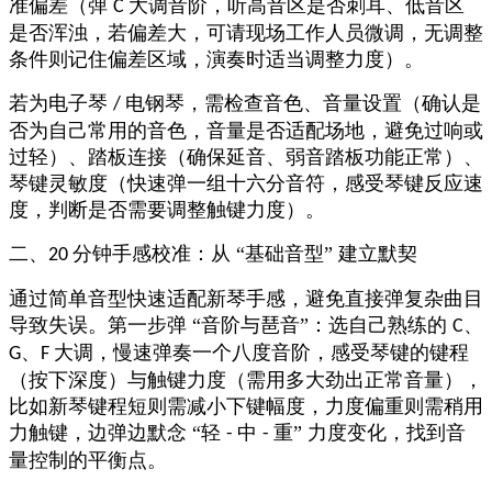
准偏差（弹
大调音阶，听高音区是否刺耳、低音区
C
是否浑浊，若偏差大，可请现场工作人员微调，无调整
条件则记住偏差区域，演奏时适当调整力度）。​
若为电子琴
电钢琴，需检查音色、音量设置（确认是
/
否为自己常用的音色，音量是否适配场地，避免过响或
过轻）、踏板连接（确保延音、弱音踏板功能正常）、
琴键灵敏度（快速弹一组十六分音符，感受琴键反应速
度，判断是否需要调整触键力度）。​
二、
分钟手感校准：从 “基础音型” 建立默契​
20
通过简单音型快速适配新琴手感，避免直接弹复杂曲目
导致失误。第一步弹
“音阶与琶音”：选自己熟练的
、
C
、
大调，慢速弹奏一个八度音阶，感受琴键的键程
G
F
（按下深度）与触键力度（需用多大劲出正常音量），
比如新琴键程短则需减小下键幅度，力度偏重则需稍用
力触键，边弹边默念 “轻
中
重” 力度变化，找到音
-
-
量控制的平衡点。​