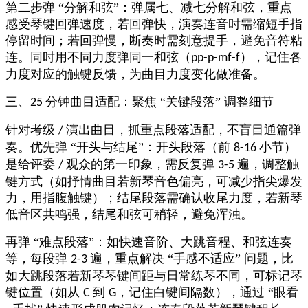
第二步弹
“分解和弦”：弹属七、减七分解和弦，重点
感受琴键回弹速度，若回弹快，演奏连音时需缩短手指
停留时间；若回弹慢，断奏时需刻意提手，避免音符粘
连。同时用不同力度弹同一和弦（
），记住各
pp-p-mf-f
力度对应的触键反馈，为曲目力度变化做准备。​
三、
分钟曲目适配：聚焦 “关键段落” 调整细节​
25
针对考级
演出曲目，抓重点段落适配，不盲目通篇弹
/
奏。优先弹 “开头与结尾”：开头段落（前
小节）
8-16
是给评委
观众的第一印象，需反复弹
遍，调整触
/
3-5
键方式（如抒情曲目若新琴音色偏亮，可减少指尖爆发
力，用指腹触键）；结尾段落
需确认收尾力度，若新琴
低音区共鸣强，结尾和弦可稍轻，避免浑浊。​
再弹
“难点段落”：如快速音阶、大跳音程、和弦连奏
等，每段弹
遍，重点解决 “手感不适应” 问题，比
2-3
如大跳段落若新琴琴键间距与日常练琴不同，可标记琴
键位置（如从
到
，记住白键间隔数），通过 “眼看
C
G