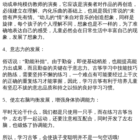
动或单纯模仿教师的演奏，它应该是演奏者对作品的再创造，
必须建立在理解、内化乐曲的基础上，也就是我们常说的“未
曾有声先有情。”幼儿的“情”来自对音乐的创造想象，同样是
旋律，每个孩子的个人理解不同，想象也是不一样的，为了准
确地表达自己的感受，儿童必然会在日常生活中丰富自己的现
象，发展了想象力。
4、意志力的发展：
俗话说：“勤能补拙”。由于勤奋，即使基础稍差，也能提高能
力出成果，而且勤奋的关键在于意志力。古筝学习中技能技巧
的熟练，需要坚持不懈的练习，一个难点有可能要经过上千次
的正确的重复练习才能掌握，因此，学习古筝有利于培养儿童
有坚忍不拔的意志品质和持之以恒的良好学习习惯。
5、使左右脑均衡发展，增强身体协调能力：
平时无论干什么，我们都是只使用一只手，而在练习古筝当
中，左右手一起运动，还要注意相互配合，同时开发了左右
脑，也锻炼了协调能力。
所以，学习古筝，会使孩子变聪明并不是一句空话哦!