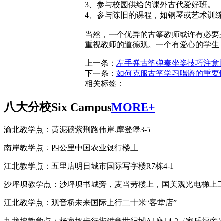
3、参与校园供给的课外古代爱好班。
4、参与陈旧的课程，如钢琴或艺术训
当然，一个优异的古筝教师或许有必要
重视教师的道德观。一个有爱心的学生
上一条：
左手弹古筝弹奏坐姿技巧注意
下一条：
如何克服古筝学习唱谱的重要
相关标签：
八大分校
Six Campus
MORE+
渝北教学点：黄泥磅紫荆路伟岸.摩登堡3-5
南岸教学点：四公里中国农业银行楼上
江北教学点：五里店明日城市国际写字楼R7栋4-1
沙坪坝教学点：沙坪坝书城旁，麦当劳楼上，国美观光电梯上
江北教学点：观音桥未来国际上行二十米“客堂店”
九龙坡教学点：杨家坪步行街斌鑫世纪城A1座14-2（家乐福旁