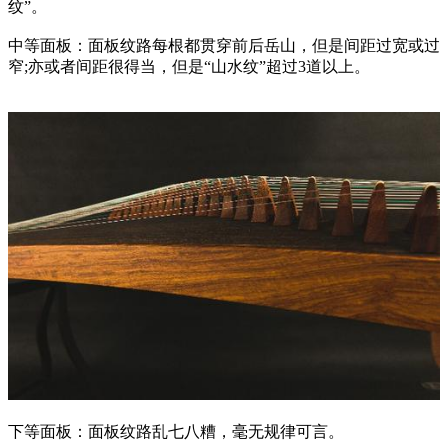
纹”。
中等面板：面板纹路每根都贯穿前后岳山，但是间距过宽或过
窄;亦或者间距很得当，但是“山水纹”超过3道以上。
下等面板：面板纹路乱七八糟，毫无规律可言。