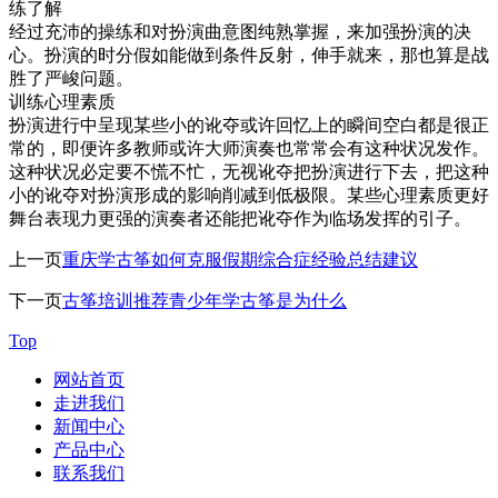
练了解
经过充沛的操练和对扮演曲意图纯熟掌握，来加强扮演的决
心。扮演的时分假如能做到条件反射，伸手就来，那也算是战
胜了严峻问题。
训练心理素质
扮演进行中呈现某些小的讹夺或许回忆上的瞬间空白都是很正
常的，即便许多教师或许大师演奏也常常会有这种状况发作。
这种状况必定要不慌不忙，无视讹夺把扮演进行下去，把这种
小的讹夺对扮演形成的影响削减到低极限。某些心理素质更好
舞台表现力更强的演奏者还能把讹夺作为临场发挥的引子。
上一页
重庆学古筝如何克服假期综合症经验总结建议
下一页
古筝培训推荐青少年学古筝是为什么
Top
网站首页
走进我们
新闻中心
产品中心
联系我们