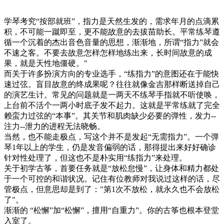
学琴考究“按部就班”，指力是天然生发的，需求年月的点滴累
积，不可能一蹴即至，更不能故意的去拔苗助长。平常练琴遵
循一个沉着的杰出音色音量的思想，渐渐地，所谓“指力”就会
不速之客。不要去故意怎样怎样地练出来，长时间故意的成
果，就是天性地僵硬。"
而关于许多扮演方向的专业选手，“练指力”的意图还在于能快
速过弦。盲目故意的终成果呢？往往就像金吉那样断送掉自己
的演艺生计。常见的问题就是一两天不练琴手指就不听使唤，
上台前不活个一两小时底子发不起力。这就是平常练就了完全
赖蛮力过弦的“本事”。其关节和肌肉缺少必要的弹性，发力--
注力--泄力的进程无法晓畅。
当然，也不能走极点，写这个并不是发起“无需指力”。一个弹
琴1年以上的学生，仍是发音偏弱的话，那得提出来好好确诊
针对性处理了，但这也不是朴实用“练指力”来处理。
关于初学古筝，首要任务就是“放松怠慢”，让身体和精力都处
于一个可控的和谐状况。记住有位教师对我说过这样的话，尽
管极点，但意思却是到了："第1次不放松，就永久也不会放松
了"。
渐渐的 “松懈”加“松懈”，擅用“自重力”。你的古筝也根本登堂
入室了。