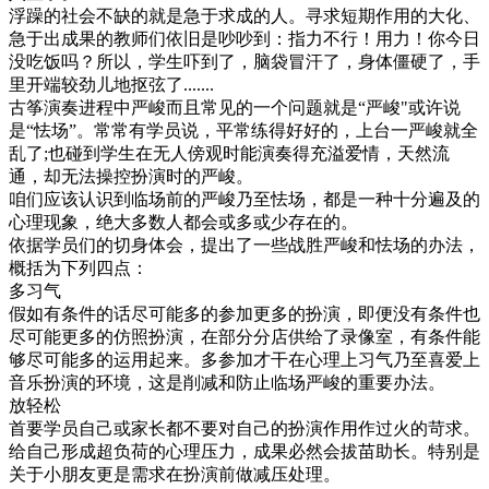
浮躁的社会不缺的就是急于求成的人。寻求短期作用的大化、
急于出成果的教师们依旧是吵吵到：指力不行！用力！你今日
没吃饭吗？所以，学生吓到了，脑袋冒汗了，身体僵硬了，手
里开端较劲儿地抠弦了.......
古筝演奏进程中严峻而且常见的一个问题就是“严峻"或许说
是“怯场”。常常有学员说，平常练得好好的，上台一严峻就全
乱了;也碰到学生在无人傍观时能演奏得充溢爱情，天然流
通，却无法操控扮演时的严峻。
咱们应该认识到临场前的严峻乃至怯场，都是一种十分遍及的
心理现象，绝大多数人都会或多或少存在的。
依据学员们的切身体会，提出了一些战胜严峻和怯场的办法，
概括为下列四点：
多习气
假如有条件的话尽可能多的参加更多的扮演，即便没有条件也
尽可能更多的仿照扮演，在部分分店供给了录像室，有条件能
够尽可能多的运用起来。多参加才干在心理上习气乃至喜爱上
音乐扮演的环境，这是削减和防止临场严峻的重要办法。
放轻松
首要学员自己或家长都不要对自己的扮演作用作过火的苛求。
给自己形成超负荷的心理压力，成果必然会拔苗助长。特别是
关于小朋友更是需求在扮演前做减压处理。