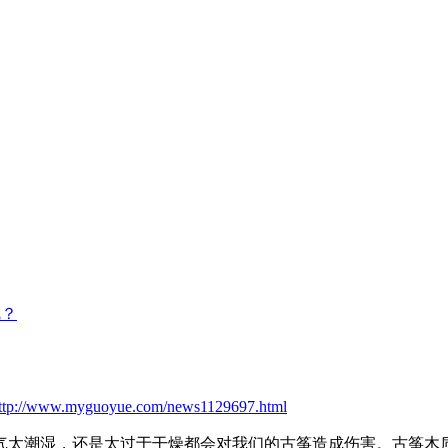
呢？
ttp://www.myguoyue.com/news1129697.html
太潮湿，还是太过于干燥都会对我们的古筝造成伤害。古筝木