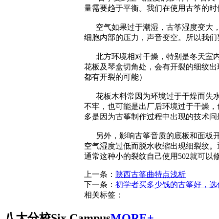
量需要趋于平衡。我们在使用古筝的时
空气如果过于潮湿，古筝湿度变大，
细胞内部的压力，声音变空。所以我们要
北方环境相对干燥，特别是冬天室内
花板及琴盒切角处，会有开裂的细纹出
都有开裂的可能）
花板木料常因为环境过于干燥而失水
不牢，也可能是出厂后环境过于干燥，
多是因为古筝制作过程中出现的技术问
另外，影响古筝音质的底板和面板开
空气湿度过低而脱水收缩出现细裂纹。
通常这种小的裂纹自己使用502就可以
上一条：
陕西古筝曲特点浅析
下一条：
初学者买多少钱的古筝好，选
相关标签：
八大分校
Six Campus
MORE+