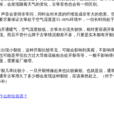
候，会发现随着天气的变化，古筝音色也会有一些区别。
声音会变得非常闷，同时会对木质的纤维造成非常大的危害。空
尽量保证古筝处于空气湿度是55 -60%环境中，一但长时间处
开通暖气，空气湿度较低，古筝水分流失较快，相对更容易开裂
现。而且不管什么牌子古筝情况都差不多，只要是实木都有开裂
出现小裂纹，这种开裂比较常见，可能会影响到美观，不影响弹
也可能是琴弦拉力过大导致花板粘合处开裂等等，一般不影响弹
题，需要返厂修理。
裂几率比较小，一旦开裂维修起来也比较麻烦。也就是说，通常
通常古筝用久了多少都会发现这种裂纹，应该泰然处之。（对于
修补）
什么价位合适？