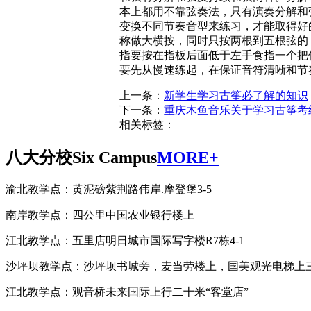
本上都用不靠弦奏法，只有演奏分解和
变换不同节奏音型来练习，才能取得好
称做大横按，同时只按两根到五根弦的
指要按在指板后面低于左手食指一个把
要先从慢速练起，在保证音符清晰和节
上一条：
新学生学习古筝必了解的知识
下一条：
重庆木鱼音乐关于学习古筝考
相关标签：
八大分校
Six Campus
MORE+
渝北教学点：黄泥磅紫荆路伟岸.摩登堡3-5
南岸教学点：四公里中国农业银行楼上
江北教学点：五里店明日城市国际写字楼R7栋4-1
沙坪坝教学点：沙坪坝书城旁，麦当劳楼上，国美观光电梯上
江北教学点：观音桥未来国际上行二十米“客堂店”