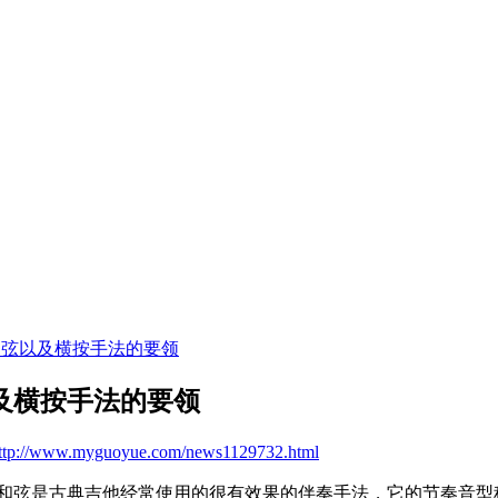
和弦以及横按手法的要领
及横按手法的要领
ttp://www.myguoyue.com/news1129732.html
和弦是古典吉他经常使用的很有效果的伴奏手法，它的节奏音型