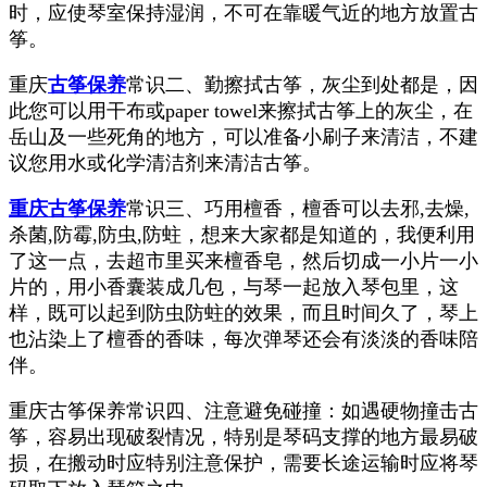
时，应使琴室保持湿润，不可在靠暖气近的地方放置古
筝。
重庆
古筝保养
常识二、勤擦拭古筝，灰尘到处都是，因
此您可以用干布或paper towel来擦拭古筝上的灰尘，在
岳山及一些死角的地方，可以准备小刷子来清洁，不建
议您用水或化学清洁剂来清洁古筝。
重庆古筝保养
常识三、巧用檀香，檀香可以去邪,去燥,
杀菌,防霉,防虫,防蛀，想来大家都是知道的，我便利用
了这一点，去超市里买来檀香皂，然后切成一小片一小
片的，用小香囊装成几包，与琴一起放入琴包里，这
样，既可以起到防虫防蛀的效果，而且时间久了，琴上
也沾染上了檀香的香味，每次弹琴还会有淡淡的香味陪
伴。
重庆古筝保养常识四、注意避免碰撞：如遇硬物撞击古
筝，容易出现破裂情况，特别是琴码支撑的地方最易破
损，在搬动时应特别注意保护，需要长途运输时应将琴