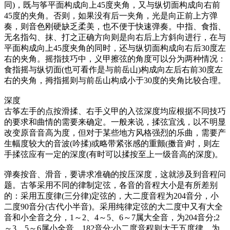
同)，既与筝平面构成向上45度夹角，又与纵切面构成向右前
45度的夹角。否则，如果没有后一夹角，光是向正前上方弹
奏，则音色刚硬缺乏柔美，也不便于快速弹奏。中指、食指、
无名指勾、抹、打之正确方向则是向右后上方斜向进行，在与
平面构成向上45度夹角的同时，还与纵切面构成向右后30度左
右的夹角。摇指技巧中，义甲擦弦的角度可以分为两种情况：
食指摇与纵切面(也可看作是与前岳山)构成向左后右前30度左
右的夹角，拇指摇则与前岳山构成小于30度的夹角比较合理。
深度
古筝左手的点按滑揉、右手义甲的入弦深度均应根据不同技巧
的要求和曲情的需要来确定。一般来说，揉弦宜浅，以不明显
改变原音音高为度，但对于某些地方风格强烈的乐曲，需要产
生幅度较大的音波(吟揉)或略带紧张感的重颤(擞音)时，则左
手揉弦应有一定的深度(有时可以揉按至上一级音高的深度)。
弹奏按音、滑音，要讲求准确的按压深度，这就涉及到音程问
题。古筝采用不同的律制定弦，各音的音程大小是有所差别
的：采用五度律(三分律)定弦的，大二度音程为204音分，小
二度90音分(古代小半音)。采用纯律定弦的大二度中又有大全
音和小全音之分，1～2、4～5、6～7属大全音，为204音分;2
～3、5～6属小全音，182音分;小二度音程则大于五度律，为