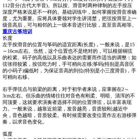
112音分(古代大半音)。所以按、滑音时两种律制的左手按压
深度严格来说是不一样的。基础训练中，如何掌握按滑音准确
度，尤为重要。应将具体要领对学生讲清楚，把弦按滑至上一
级音高后，可与相邻的上一级本音进行比较，直至音高相等。
重庆古筝培训
长度
左手按滑音的位置与筝码的适宜距离(长度)，一般来说，是15
～16cm左右。当然，这个位置也不是绝对的，可以根据铜弦
的松紧、码子的高低以及乐曲表达的需要而作适当的调整：如
弦张得较紧，按弦吃力时，手可稍向左移;筝码(特别是高音区
的小码子)偏低时，为保证音高的到位(特别是小三度滑音)，手
可稍向右移。
右手弹弦点与前梁的距离，对于初学者来说，应掌握在2～
3cm左右。但乐曲的情绪往往对音色有刚柔、明暗、清浑的不
同顶要，这就要求演奏者选择不同的位置弹弦，以丰富表现
力。一般来说，越靠近前梁，发音越亮，音质较刚;越近中
央，音色越暗，音质较柔。有时候需要改变位置作左右游移弹
奏，以求音色变化。
弧度