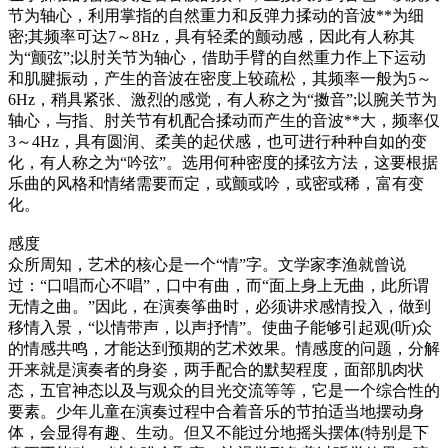
节为轴心，利用掌指的自然重力和反弹力揉动的音波**为细
密;其频率可达7～8Hz，具有轻柔的颤动感，因此有人称其
为“颤弦”;以肘关节为轴心，借助手臂的自然重力作上下运动
和肌腱振动，产生的音波在密度上较疏松，其频率一般为5～
6Hz，稍具紧张、激烈的感觉，有人称之为“擞音”;以腕关节为
轴心，与指、肘关节有机配合揉动而产生的音波**大，频率仅
3～4Hz，具有圆润、柔美的起伏感，也可进行种种自如的变
化，有人称之为“吟弦”。选用何种密度的揉弦方法，这要根据
乐曲的风格和情绪需要而定，或颤或吟，或密或稀，富有变
化。
感度
众所周知，艺术的核心是一个“情”字。文学家李渔就曾说
过：“口唱而心不唱”，口中有曲，而“面上身上无曲，此所谓
无情之曲。”因此，在演奏筝曲时，必须讲求感情投入，做到
移情入景，“以情带声，以声抒情”。使曲子能够引起观(听)众
的情感共鸣，才能达到预期的艺术效果。情感度的问题，分解
开来就是演奏者的身姿，两手配合的默契程度，面部肌肉状
态，五官神态以及与观众的目光交流等等，它是一个综合性的
要素。少年儿童在演奏过程中合着音乐的节拍适当地摆动身
体，会显得有趣、生动。但又不能过分地摇头摆体(特别是下