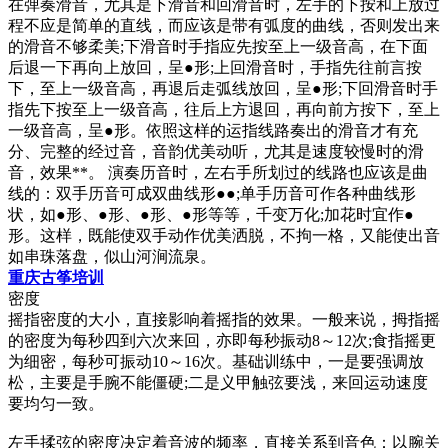
在弹奏滑音，尤其是下滑音和回滑音时，左手的下按和上放过
程不应是简单的直线，而应该是带有弧度的曲线，否则发出来
的滑音不够柔美;下滑音时手指应先按至上一级音高，在下面
后退一下再向上放回，呈●形;上回滑音时，手指先往前言按
下，至上一级音高，再退后走弧线放回，呈●形;下回滑音时手
指先下按至上一级音高，往后上方退回，再向前方按下，至上
一级音高，呈●形。依照这样的运指线路奏出的滑音才有充
分、完整的经过音，音韵优美动听，尤其是速度较慢时的滑
音，效果**。 演奏历音时，左右手所划过的线路也应该是曲
线的：双手历音可成双曲线形●●;单手历音可作各种曲线形
状，如●形、●形、●形、●形等等，千变万化;加花时宜作●
形。这样，既能使双手动作优美洒脱，不拘一格，又能使出音
如串珠落盘，似山河涧流泉。
重庆古筝培训
密度
摇指密度的大小，直接影响着摇指的效果。一般来说，拇指摇
的密度为每秒四到六次来回，亦即每秒振动8～12次;食指摇更
为细密，每秒可振动10～16次。基础训练中，一是要强调放
松，主要是手腕不能僵硬;二是义甲触弦要浅，来回运动速度
要均匀一致。
左手揉弦的密度决定着音波的频率，直接关系到音色：以腕关